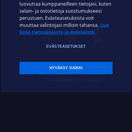
luovuttaa kumppaneilleen tietojasi, kuten
selain- ja ostotietoja suostumukseesi
ELISA.FI
perustuen. Evästeasetuksista voit
muuttaa valintojasi milloin tahansa.
Lue
lisää tietosuojasta ja evästeistä.
EVÄSTEASETUKSET
Sopimusehdot
Tietosuoja
Evästeasetukset
HYVÄKSY KAIKKI
Sääntelyviranomaiset
Saavutettavuus
Tekijänoikeudet © 2026 Elisa Oyj