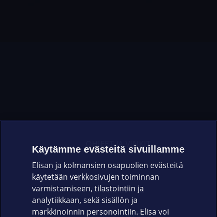
OHJEET JA VINKIT
Käytämme evästeitä sivuillamme
Elisan ja kolmansien osapuolien evästeitä
OMAYHTEISÖ
käytetään verkkosivujen toiminnan
varmistamiseen, tilastointiin ja
VIANSELVITYS
analytiikkaan, sekä sisällön ja
markkinoinnin personointiin. Elisa voi
ASIAKASPALVELU