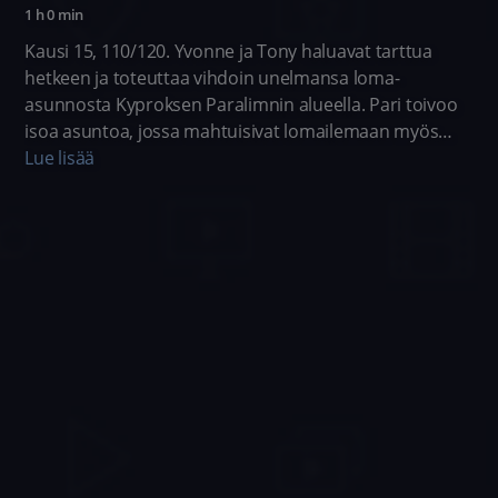
1 h 0 min
Kausi 15, 110/120. Yvonne ja Tony haluavat tarttua
hetkeen ja toteuttaa vihdoin unelmansa loma-
asunnosta Kyproksen Paralimnin alueella. Pari toivoo
isoa asuntoa, jossa mahtuisivat lomailemaan myös
heidän neljä lastaan.
Lue lisää