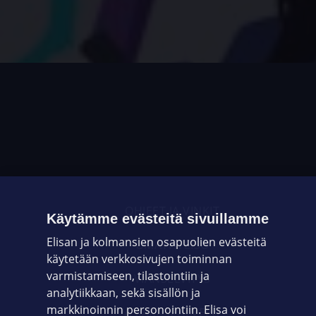
OHJEET JA VINKIT
Käytämme evästeitä sivuillamme
Elisan ja kolmansien osapuolien evästeitä
OMAYHTEISÖ
käytetään verkkosivujen toiminnan
varmistamiseen, tilastointiin ja
VIANSELVITYS
analytiikkaan, sekä sisällön ja
markkinoinnin personointiin. Elisa voi
ASIAKASPALVELU