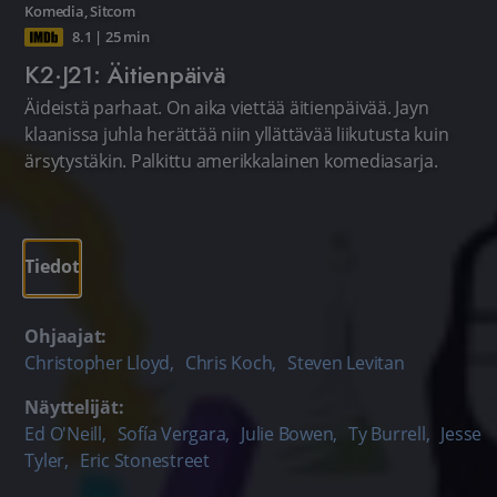
Komedia
,
Sitcom
8.1
|
25 min
K2·J21: Äitienpäivä
Äideistä parhaat. On aika viettää äitienpäivää. Jayn
klaanissa juhla herättää niin yllättävää liikutusta kuin
ärsytystäkin. Palkittu amerikkalainen komediasarja.
Tiedot
Ohjaajat:
Christopher Lloyd
,
Chris Koch
,
Steven Levitan
Näyttelijät:
Ed O'Neill
,
Sofía Vergara
,
Julie Bowen
,
Ty Burrell
,
Jesse
Tyler
,
Eric Stonestreet