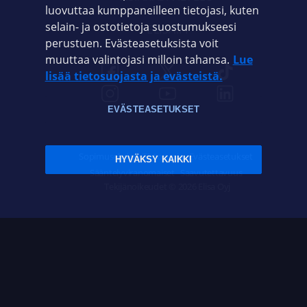
luovuttaa kumppaneilleen tietojasi, kuten
selain- ja ostotietoja suostumukseesi
ELISA.FI
perustuen. Evästeasetuksista voit
muuttaa valintojasi milloin tahansa.
Lue
lisää tietosuojasta ja evästeistä.
EVÄSTEASETUKSET
Sopimusehdot
Tietosuoja
Evästeasetukset
HYVÄKSY KAIKKI
Sääntelyviranomaiset
Saavutettavuus
Tekijänoikeudet © 2026 Elisa Oyj