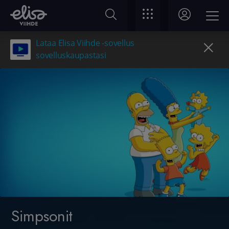
Lataa Elisa Viihde -sovellus
sovelluskaupastasi
Simpsonit