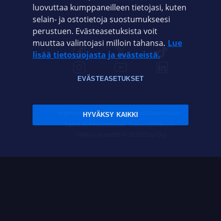
luovuttaa kumppaneilleen tietojasi, kuten
selain- ja ostotietoja suostumukseesi
ELISA.FI
perustuen. Evästeasetuksista voit
muuttaa valintojasi milloin tahansa.
Lue
lisää tietosuojasta ja evästeistä.
EVÄSTEASETUKSET
Sopimusehdot
Tietosuoja
Evästeasetukset
HYVÄKSY KAIKKI
Sääntelyviranomaiset
Saavutettavuus
Tekijänoikeudet © 2026 Elisa Oyj