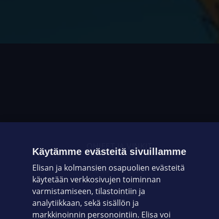
OHJEET JA VINKIT
Käytämme evästeitä sivuillamme
Elisan ja kolmansien osapuolien evästeitä
OMAYHTEISÖ
käytetään verkkosivujen toiminnan
varmistamiseen, tilastointiin ja
VIANSELVITYS
analytiikkaan, sekä sisällön ja
markkinoinnin personointiin. Elisa voi
ASIAKASPALVELU