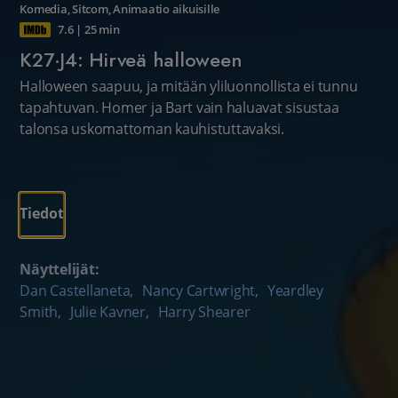
Komedia
,
Sitcom
,
Animaatio aikuisille
7.6
|
25 min
K27·J4: Hirveä halloween
Halloween saapuu, ja mitään yliluonnollista ei tunnu
tapahtuvan. Homer ja Bart vain haluavat sisustaa
talonsa uskomattoman kauhistuttavaksi.
Tiedot
Näyttelijät:
Dan Castellaneta
,
Nancy Cartwright
,
Yeardley
Smith
,
Julie Kavner
,
Harry Shearer