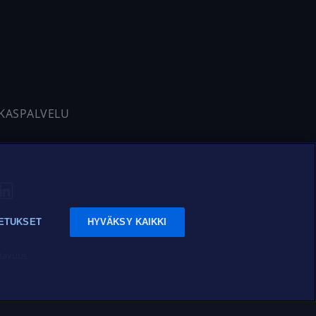
AKASPALVELU
ETUKSET
HYVÄKSY KAIKKI
tavuus