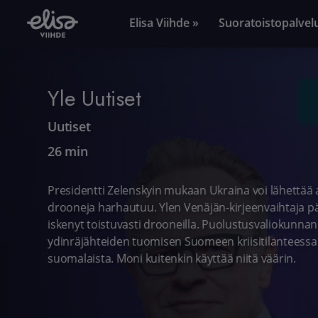
Elisa Viihde »
Suoratoistopalvel
Yle Uutiset
Uutiset
26 min
Presidentti Zelenskyin mukaan Ukraina voi lähettää 
drooneja harhautuu. Ylen Venäjän-kirjeenvaihtaja p
iskenyt toistuvasti drooneilla. Puolustusvaliokunna
ydinräjähteiden tuomisen Suomeen kriisitilanteessa. 
suomalaista. Moni kuitenkin käyttää niitä väärin.