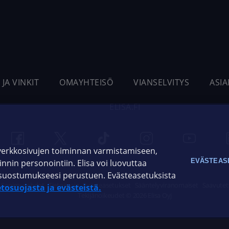
 JA VINKIT
OMAYHTEISÖ
VIANSELVITYS
ASI
ELISA.FI
 verkkosivujen toiminnan varmistamiseen,
EVÄSTEAS
oinnin personointiin. Elisa voi luovuttaa
ja suostumukseesi perustuen. Evästeasetuksista
Sopimusehdot
Tietosuoja
Evästeasetukset
Sääntelyviranomaiset
Saavutet
etosuojasta ja evästeistä.
Tekijänoikeudet © 2026 Elisa Oyj