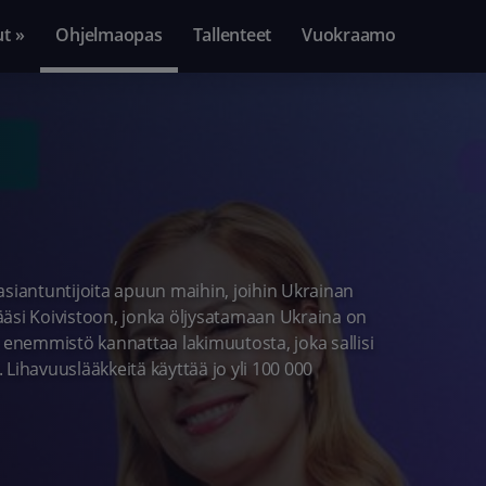
ut »
Ohjelmaopas
Tallenteet
Vuokraamo
asiantuntijoita apuun maihin, joihin Ukrainan
ääsi Koivistoon, jonka öljysatamaan Ukraina on
n enemmistö kannattaa lakimuutosta, joka sallisi
Lihavuuslääkkeitä käyttää jo yli 100 000