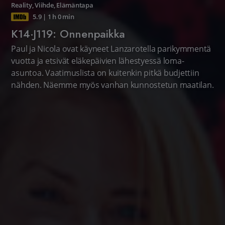
Reality
,
Viihde
,
Elämäntapa
5.9
|
1 h 0 min
K14·J119: Onnenpaikka
Paul ja Nicola ovat käyneet Lanzarotella parikymmentä
vuotta ja etsivät eläkepäivien lähestyessä loma-
asuntoa. Vaatimuslista on kuitenkin pitkä budjettiin
nähden. Näemme myös vanhan kunnostetun maatilan.