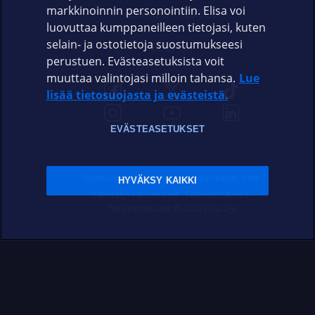
markkinoinnin personointiin. Elisa voi
ASIAKASPALVELU
luovuttaa kumppaneilleen tietojasi, kuten
selain- ja ostotietoja suostumukseesi
ELISA.FI
perustuen. Evästeasetuksista voit
muuttaa valintojasi milloin tahansa.
Lue
lisää tietosuojasta ja evästeistä.
EVÄSTEASETUKSET
Sopimusehdot
Tietosuoja
Evästeasetukset
HYVÄKSY KAIKKI
Sääntelyviranomaiset
Saavutettavuus
Tekijänoikeudet © 2026 Elisa Oyj