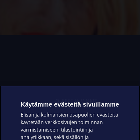
OHJEET JA VINKIT
Käytämme evästeitä sivuillamme
Elisan ja kolmansien osapuolien evästeitä
OMAYHTEISÖ
käytetään verkkosivujen toiminnan
varmistamiseen, tilastointiin ja
VIANSELVITYS
analytiikkaan, sekä sisällön ja