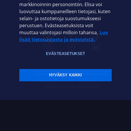
markkinoinnin personointiin. Elisa voi
ASIAKASPALVELU
luovuttaa kumppaneilleen tietojasi, kuten
selain- ja ostotietoja suostumukseesi
ELISA.FI
perustuen. Evästeasetuksista voit
muuttaa valintojasi milloin tahansa.
Lue
lisää tietosuojasta ja evästeistä.
EVÄSTEASETUKSET
Sopimusehdot
Tietosuoja
Evästeasetukset
HYVÄKSY KAIKKI
Sääntelyviranomaiset
Saavutettavuus
Tekijänoikeudet © 2026 Elisa Oyj