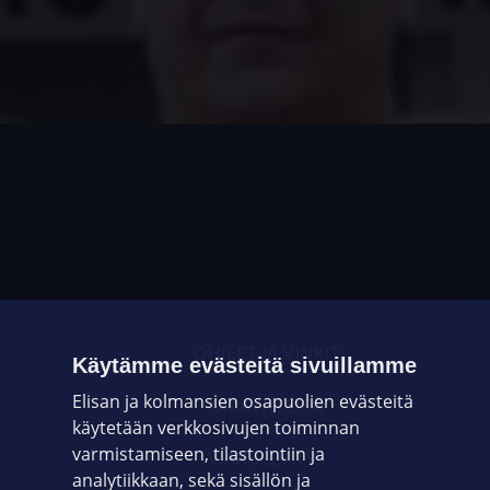
OHJEET JA VINKIT
Käytämme evästeitä sivuillamme
Elisan ja kolmansien osapuolien evästeitä
OMAYHTEISÖ
käytetään verkkosivujen toiminnan
varmistamiseen, tilastointiin ja
VIANSELVITYS
analytiikkaan, sekä sisällön ja