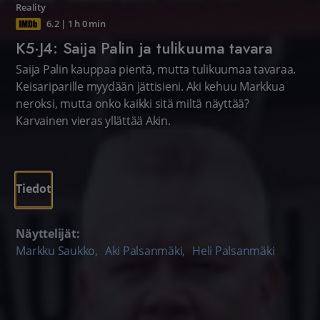
Reality
6.2
|
1 h 0 min
K5·J4: Saija Palin ja tulikuuma tavara
Saija Palin kauppaa pientä, mutta tulikuumaa tavaraa.
Keisariparille myydään jättisieni. Aki kehuu Markkua
neroksi, mutta onko kaikki sitä miltä näyttää?
Karvainen vieras yllättää Akin.
Tiedot
Näyttelijät:
Markku Saukko
,
Aki Palsanmäki
,
Heli Palsanmäki