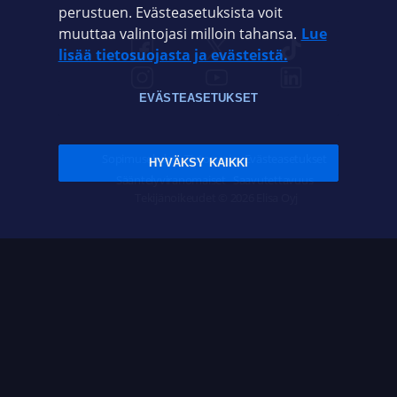
perustuen. Evästeasetuksista voit
muuttaa valintojasi milloin tahansa.
Lue
lisää tietosuojasta ja evästeistä.
EVÄSTEASETUKSET
Sopimusehdot
Tietosuoja
Evästeasetukset
HYVÄKSY KAIKKI
Sääntelyviranomaiset
Saavutettavuus
Tekijänoikeudet © 2026 Elisa Oyj