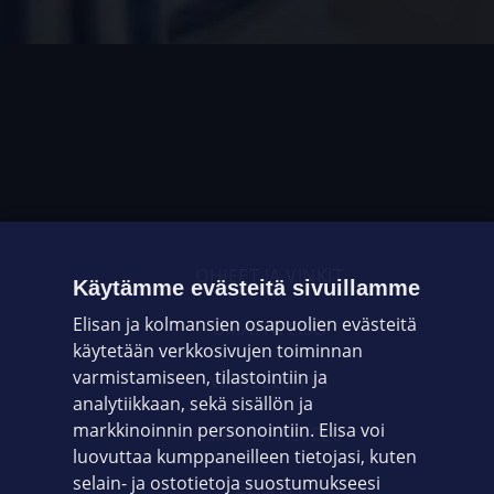
OHJEET JA VINKIT
Käytämme evästeitä sivuillamme
Elisan ja kolmansien osapuolien evästeitä
OMAYHTEISÖ
käytetään verkkosivujen toiminnan
varmistamiseen, tilastointiin ja
VIANSELVITYS
analytiikkaan, sekä sisällön ja
markkinoinnin personointiin. Elisa voi
ASIAKASPALVELU
luovuttaa kumppaneilleen tietojasi, kuten
selain- ja ostotietoja suostumukseesi
ELISA.FI