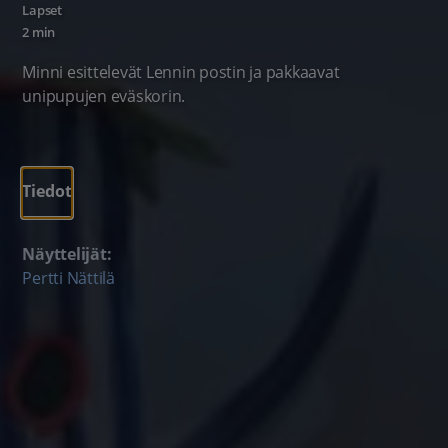
Lapset
2 min
Minni esittelevät Lennin postin ja pakkaavat
unipupujen eväskorin.
Tiedot
Näyttelijät:
Pertti Nättilä