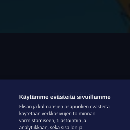
OHJEET JA VINKIT
Käytämme evästeitä sivuillamme
Elisan ja kolmansien osapuolien evästeitä
OMAYHTEISÖ
käytetään verkkosivujen toiminnan
varmistamiseen, tilastointiin ja
VIANSELVITYS
analytiikkaan, sekä sisällön ja