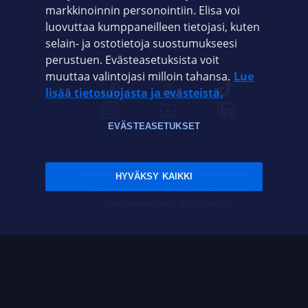
markkinoinnin personointiin. Elisa voi
ASIAKASPALVELU
luovuttaa kumppaneilleen tietojasi, kuten
selain- ja ostotietoja suostumukseesi
ELISA.FI
perustuen. Evästeasetuksista voit
muuttaa valintojasi milloin tahansa.
Lue
lisää tietosuojasta ja evästeistä.
EVÄSTEASETUKSET
Sopimusehdot
Tietosuoja
Evästeasetukset
HYVÄKSY KAIKKI
Sääntelyviranomaiset
Saavutettavuus
Tekijänoikeudet © 2026 Elisa Oyj