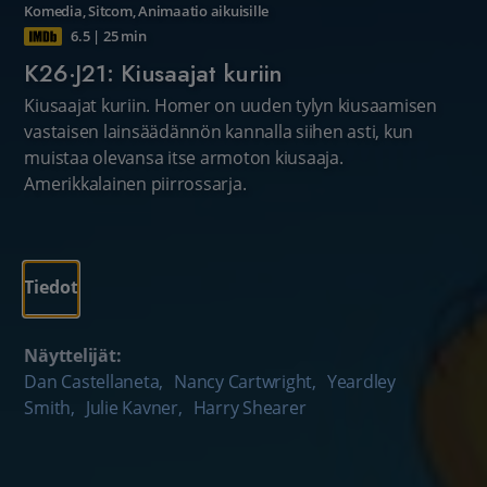
Komedia
,
Sitcom
,
Animaatio aikuisille
6.5
|
25 min
K26·J21: Kiusaajat kuriin
Kiusaajat kuriin. Homer on uuden tylyn kiusaamisen
vastaisen lainsäädännön kannalla siihen asti, kun
muistaa olevansa itse armoton kiusaaja.
Amerikkalainen piirrossarja.
Tiedot
Näyttelijät:
Dan Castellaneta
,
Nancy Cartwright
,
Yeardley
Smith
,
Julie Kavner
,
Harry Shearer