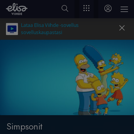
Lataa Elisa Viihde -sovellus
sovelluskaupastasi
Simpsonit