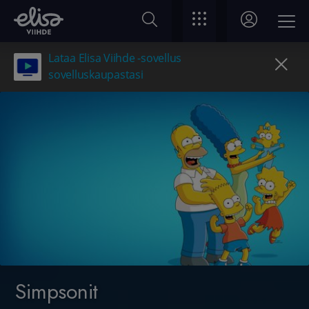
Lataa Elisa Viihde -sovellus
sovelluskaupastasi
Simpsonit