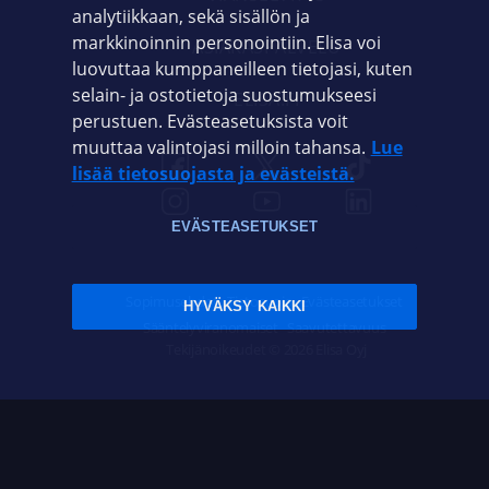
analytiikkaan, sekä sisällön ja
markkinoinnin personointiin. Elisa voi
ASIAKASPALVELU
luovuttaa kumppaneilleen tietojasi, kuten
selain- ja ostotietoja suostumukseesi
ELISA.FI
perustuen. Evästeasetuksista voit
muuttaa valintojasi milloin tahansa.
Lue
lisää tietosuojasta ja evästeistä.
EVÄSTEASETUKSET
Sopimusehdot
Tietosuoja
Evästeasetukset
HYVÄKSY KAIKKI
Sääntelyviranomaiset
Saavutettavuus
Tekijänoikeudet © 2026 Elisa Oyj