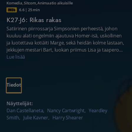
Komedia
,
Sitcom
,
Animaatio aikuisille
6.6
|
25 min
K27·J6: Rikas rakas
Satiirinen piirrossarja Simpsonien perheestä, johon
kuuluu alati ongelmiin ajautuva Homer-isä, uskollinen
ja luotettava kotiäiti Marge, sekä heidän kolme lastaan,
jekkujen mestari Bart, luokan priimus Lisa ja taapero
Maggie. Kuvitteellisessa Springfieldin kaupunkiin
Lue lisää
sijoittuvassa sarjassa tapahtuu hullunkurisia asioita,
jotka peilaavat ajankohtaisia teemoja ja ilmiöitä.
Vakiohahmojen lisäksi sarjassa vierailee myös
Tiedot
tähtivieraita viihdealalta ja politiikasta. 27.
tuotantokausi.
Näyttelijät:
Dan Castellaneta
,
Nancy Cartwright
,
Yeardley
Smith
,
Julie Kavner
,
Harry Shearer