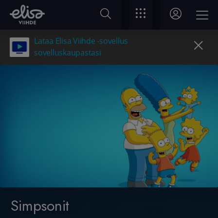
Lataa Elisa Viihde -sovellus
sovelluskaupastasi
Simpsonit