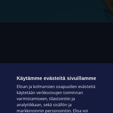
OHJEET JA VINKIT
Käytämme evästeitä sivuillamme
Elisan ja kolmansien osapuolien evästeitä
OMAYHTEISÖ
käytetään verkkosivujen toiminnan
varmistamiseen, tilastointiin ja
VIANSELVITYS
analytiikkaan, sekä sisällön ja
markkinoinnin personointiin. Elisa voi
ASIAKASPALVELU