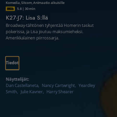
Komedia
,
Sitcom
,
Animaatio aikuisille
5.8
|
30 min
K27·J7: Lisa S:llä
Broadway-tähtönen tyhjentää Homerin taskut
pokerissa, ja Lisa joutuu maksumieheksi.
Amerikkalainen piirrossarja.
Tiedot
Näyttelijät:
Dan Castellaneta
,
Nancy Cartwright
,
Yeardley
Smith
,
Julie Kavner
,
Harry Shearer