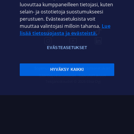
luovuttaa kumppaneilleen tietojasi, kuten
selain- ja ostotietoja suostumukseesi
ELISA.FI
perustuen. Evästeasetuksista voit
muuttaa valintojasi milloin tahansa.
Lue
lisää tietosuojasta ja evästeistä.
EVÄSTEASETUKSET
Sopimusehdot
Tietosuoja
Evästeasetukset
HYVÄKSY KAIKKI
Sääntelyviranomaiset
Saavutettavuus
Tekijänoikeudet © 2026 Elisa Oyj