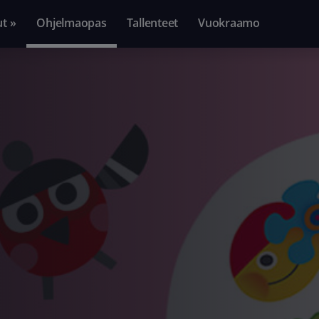
ut »
Ohjelmaopas
Tallenteet
Vuokraamo