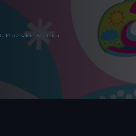
ta Porrassalmi
,
Anna-Liisa