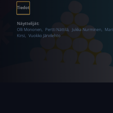
Tiedot
Näyttelijät:
Olli Mononen
,
Pertti Nättilä
,
Jukka Nurminen
,
Mari
Kirsi
,
Vuokko Järvilehto