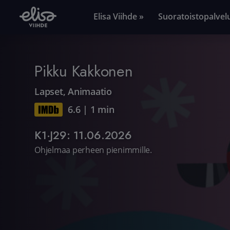
Elisa Viihde »
Suoratoistopalvel
Pikku Kakkonen
Lapset
,
Animaatio
6.6
|
1 min
K1·J29: 11.06.2026
Ohjelmaa perheen pienimmille.