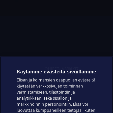
OHJEET JA VINKIT
Käytämme evästeitä sivuillamme
Elisan ja kolmansien osapuolien evästeitä
OMAYHTEISÖ
käytetään verkkosivujen toiminnan
varmistamiseen, tilastointiin ja
VIANSELVITYS
analytiikkaan, sekä sisällön ja
markkinoinnin personointiin. Elisa voi
ASIAKASPALVELU
luovuttaa kumppaneilleen tietojasi, kuten