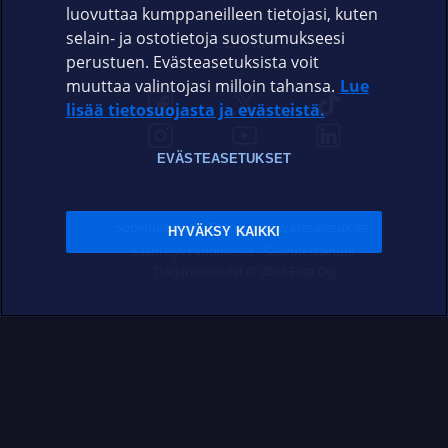
luovuttaa kumppaneilleen tietojasi, kuten
selain- ja ostotietoja suostumukseesi
ELISA.FI
perustuen. Evästeasetuksista voit
muuttaa valintojasi milloin tahansa.
Lue
lisää tietosuojasta ja evästeistä.
EVÄSTEASETUKSET
Sopimusehdot
Tietosuoja
Evästeasetukset
HYVÄKSY KAIKKI
Sääntelyviranomaiset
Saavutettavuus
Tekijänoikeudet © 2026 Elisa Oyj