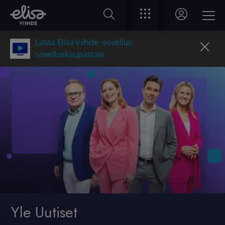
Lataa Elisa Viihde -sovellus
sovelluskaupastasi
Yle Uutiset