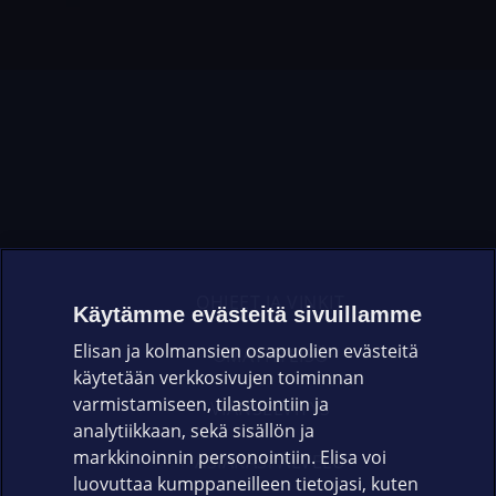
OHJEET JA VINKIT
Käytämme evästeitä sivuillamme
Elisan ja kolmansien osapuolien evästeitä
OMAYHTEISÖ
käytetään verkkosivujen toiminnan
varmistamiseen, tilastointiin ja
VIANSELVITYS
analytiikkaan, sekä sisällön ja
markkinoinnin personointiin. Elisa voi
ASIAKASPALVELU
luovuttaa kumppaneilleen tietojasi, kuten