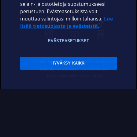
selain- ja ostotietoja suostumukseesi
ELISA.FI
perustuen. Evästeasetuksista voit
muuttaa valintojasi milloin tahansa.
Lue
lisää tietosuojasta ja evästeistä.
EVÄSTEASETUKSET
Sopimusehdot
Tietosuoja
Evästeasetukset
HYVÄKSY KAIKKI
Sääntelyviranomaiset
Saavutettavuus
Tekijänoikeudet © 2026 Elisa Oyj