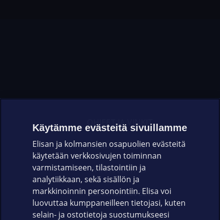
OHJEET JA VINKIT
Käytämme evästeitä sivuillamme
Elisan ja kolmansien osapuolien evästeitä
OMAYHTEISÖ
käytetään verkkosivujen toiminnan
varmistamiseen, tilastointiin ja
VIANSELVITYS
analytiikkaan, sekä sisällön ja
markkinoinnin personointiin. Elisa voi
ASIAKASPALVELU
luovuttaa kumppaneilleen tietojasi, kuten
selain- ja ostotietoja suostumukseesi
ELISA.FI