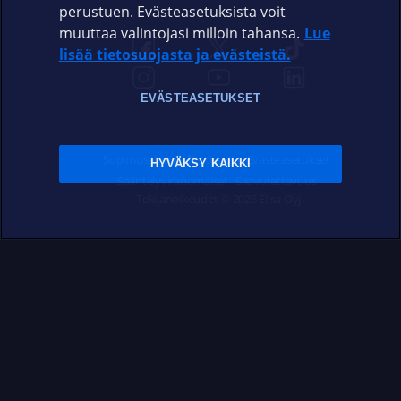
perustuen. Evästeasetuksista voit
muuttaa valintojasi milloin tahansa.
Lue
lisää tietosuojasta ja evästeistä.
EVÄSTEASETUKSET
Sopimusehdot
Tietosuoja
Evästeasetukset
HYVÄKSY KAIKKI
Sääntelyviranomaiset
Saavutettavuus
Tekijänoikeudet © 2026 Elisa Oyj