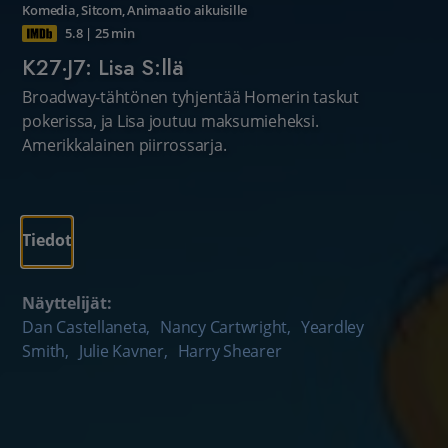
Komedia
,
Sitcom
,
Animaatio aikuisille
5.8
|
25 min
K27·J7: Lisa S:llä
Broadway-tähtönen tyhjentää Homerin taskut
pokerissa, ja Lisa joutuu maksumieheksi.
Amerikkalainen piirrossarja.
Tiedot
Näyttelijät:
Dan Castellaneta
,
Nancy Cartwright
,
Yeardley
Smith
,
Julie Kavner
,
Harry Shearer