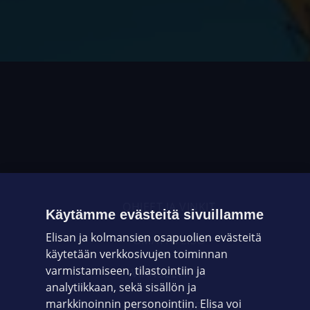
OHJEET JA VINKIT
Käytämme evästeitä sivuillamme
Elisan ja kolmansien osapuolien evästeitä
OMAYHTEISÖ
käytetään verkkosivujen toiminnan
varmistamiseen, tilastointiin ja
VIANSELVITYS
analytiikkaan, sekä sisällön ja
markkinoinnin personointiin. Elisa voi
ASIAKASPALVELU