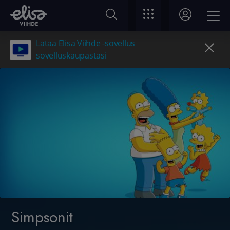
Lataa Elisa Viihde -sovellus
sovelluskaupastasi
Simpsonit