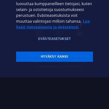
luovuttaa kumppaneilleen tietojasi, kuten
selain- ja ostotietoja suostumukseesi
ELISA.FI
perustuen. Evästeasetuksista voit
muuttaa valintojasi milloin tahansa.
Lue
lisää tietosuojasta ja evästeistä.
EVÄSTEASETUKSET
Sopimusehdot
Tietosuoja
Evästeasetukset
HYVÄKSY KAIKKI
Sääntelyviranomaiset
Saavutettavuus
Tekijänoikeudet © 2026 Elisa Oyj