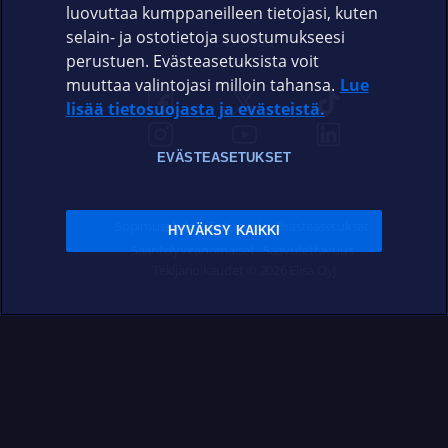
luovuttaa kumppaneilleen tietojasi, kuten
selain- ja ostotietoja suostumukseesi
ELISA.FI
perustuen. Evästeasetuksista voit
muuttaa valintojasi milloin tahansa.
Lue
lisää tietosuojasta ja evästeistä.
EVÄSTEASETUKSET
Sopimusehdot
Tietosuoja
Evästeasetukset
HYVÄKSY KAIKKI
Sääntelyviranomaiset
Saavutettavuus
Tekijänoikeudet © 2026 Elisa Oyj