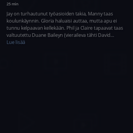
25 min
Jay on turhautunut työasioiden takia, Manny taas
koulunkäynnin. Gloria haluaisi auttaa, mutta apu ei
tunnu kelpaavan kellekään. Phil ja Claire tapaavat taas
valtuutettu Duane Baileyn (vieraileva tähti David
Cross), joka kampanjoi toista kauttaan varten. H
Lue lisää