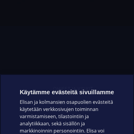
OHJEET JA VINKIT
Käytämme evästeitä sivuillamme
Elisan ja kolmansien osapuolien evästeitä
OMAYHTEISÖ
käytetään verkkosivujen toiminnan
varmistamiseen, tilastointiin ja
VIANSELVITYS
analytiikkaan, sekä sisällön ja
markkinoinnin personointiin. Elisa voi
ASIAKASPALVELU