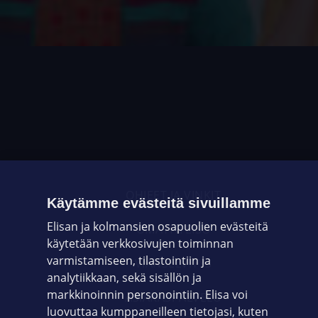
OHJEET JA VINKIT
Käytämme evästeitä sivuillamme
Elisan ja kolmansien osapuolien evästeitä
OMAYHTEISÖ
käytetään verkkosivujen toiminnan
varmistamiseen, tilastointiin ja
VIANSELVITYS
analytiikkaan, sekä sisällön ja
markkinoinnin personointiin. Elisa voi
ASIAKASPALVELU
luovuttaa kumppaneilleen tietojasi, kuten