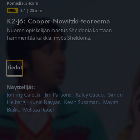
Komedia
,
Sitcom
8.1
|
25 min
K2·J6: Cooper-Nowitzki-teoreema
Nuoren opiskelijan ihastus Sheldonia kohtaan
hämmentää kaikkia, myös Sheldonia.
Tiedot
Näyttelijät:
Johnny Galecki
,
Jim Parsons
,
Kaley Cuoco
,
Simon
Helberg
,
Kunal Nayyar
,
Kevin Sussman
,
Mayim
Bialik
,
Melissa Rauch