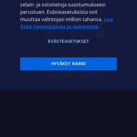
selain- ja ostotietoja suostumukseesi
ELISA.FI
perustuen. Evästeasetuksista voit
muuttaa valintojasi milloin tahansa.
Lue
lisää tietosuojasta ja evästeistä.
EVÄSTEASETUKSET
Sopimusehdot
Tietosuoja
Evästeasetukset
HYVÄKSY KAIKKI
Sääntelyviranomaiset
Saavutettavuus
Tekijänoikeudet © 2026 Elisa Oyj