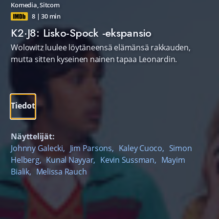
Komedia
,
Sitcom
8
|
30 min
K2·J8: Lisko-Spock -ekspansio
Wolowitz luulee löytäneensä elämänsä rakkauden,
mutta sitten kyseinen nainen tapaa Leonardin.
Tiedot
Näyttelijät:
Johnny Galecki
,
Jim Parsons
,
Kaley Cuoco
,
Simon
Helberg
,
Kunal Nayyar
,
Kevin Sussman
,
Mayim
Bialik
,
Melissa Rauch