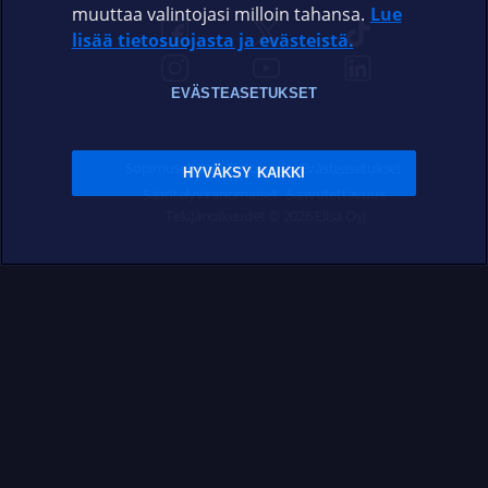
muuttaa valintojasi milloin tahansa.
Lue
lisää tietosuojasta ja evästeistä.
EVÄSTEASETUKSET
Sopimusehdot
Tietosuoja
Evästeasetukset
HYVÄKSY KAIKKI
Sääntelyviranomaiset
Saavutettavuus
Tekijänoikeudet © 2026 Elisa Oyj