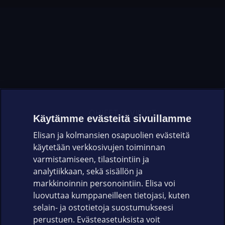
OHJEET JA VINKIT
Käytämme evästeitä sivuillamme
Elisan ja kolmansien osapuolien evästeitä
OMAYHTEISÖ
käytetään verkkosivujen toiminnan
varmistamiseen, tilastointiin ja
VIANSELVITYS
analytiikkaan, sekä sisällön ja
markkinoinnin personointiin. Elisa voi
ASIAKASPALVELU
luovuttaa kumppaneilleen tietojasi, kuten
selain- ja ostotietoja suostumukseesi
ELISA.FI
perustuen. Evästeasetuksista voit