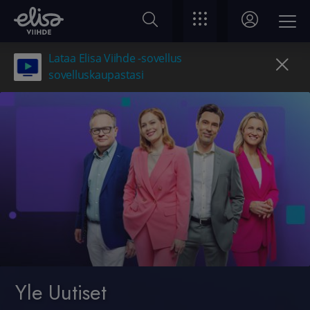
Lataa Elisa Viihde -sovellus
sovelluskaupastasi
Yle Uutiset