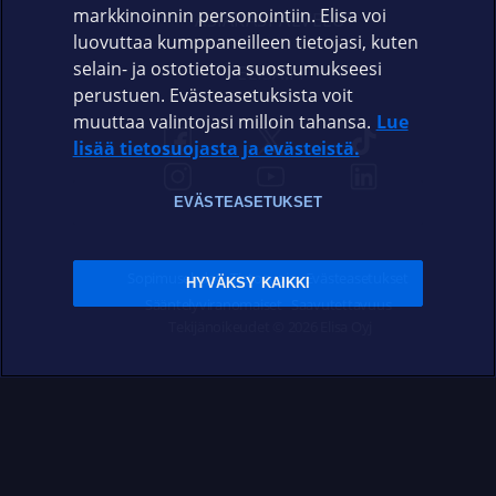
markkinoinnin personointiin. Elisa voi
ASIAKASPALVELU
luovuttaa kumppaneilleen tietojasi, kuten
selain- ja ostotietoja suostumukseesi
ELISA.FI
perustuen. Evästeasetuksista voit
muuttaa valintojasi milloin tahansa.
Lue
lisää tietosuojasta ja evästeistä.
EVÄSTEASETUKSET
Sopimusehdot
Tietosuoja
Evästeasetukset
HYVÄKSY KAIKKI
Sääntelyviranomaiset
Saavutettavuus
Tekijänoikeudet © 2026 Elisa Oyj