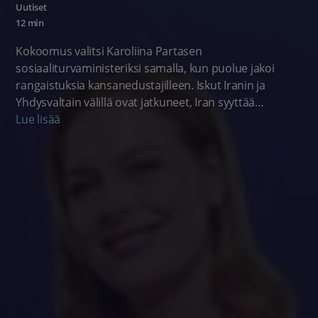
Uutiset
12 min
Kokoomus valitsi Karoliina Partasen
sosiaaliturvaministeriksi samalla, kun puolue jakoi
rangaistuksia kansanedustajilleen. Iskut Iranin ja
Yhdysvaltain välillä ovat jatkuneet, Iran syyttää
Yhdysvaltoja sotarikoksista. Loppuviikon ajan sade- ja
Lue lisää
ukkoskuurot ovat yleisiä. Lämpötilat laskevat hieman.