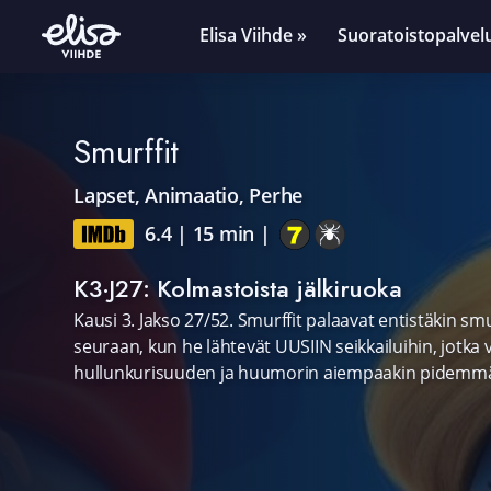
Elisa Viihde »
Suoratoistopalvel
Smurffit
Lapset
,
Animaatio
,
Perhe
6.4
|
15 min
|
K3·J27: Kolmastoista jälkiruoka
Kausi 3. Jakso 27/52. Smurffit palaavat entistäkin sm
seuraan, kun he lähtevät UUSIIN seikkailuihin, jotk
hullunkurisuuden ja huumorin aiempaakin pidemmäl