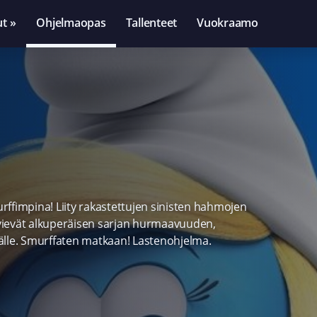
ut »
Ohjelmaopas
Tallenteet
Vuokraamo
urffimpina! Liity rakastettujen sinisten hahmojen
a vievät alkuperäisen sarjan hurmaavuuden,
le. Smurffaten matkaan! Lastenohjelma.