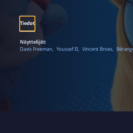
Tiedot
Näyttelijät:
Davis Freeman
,
Youssef El
,
Vincent Broes
,
Bérang