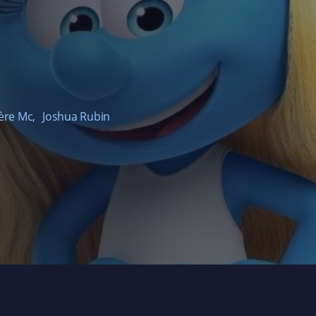
ère Mc
,
Joshua Rubin