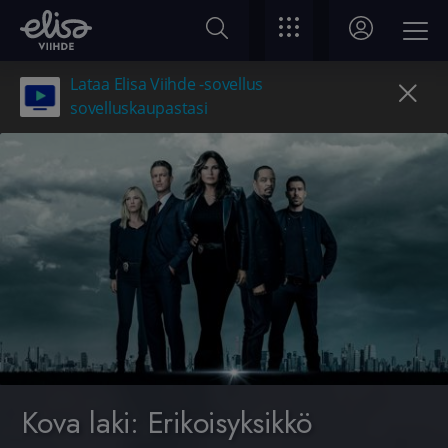
Lataa Elisa Viihde -sovellus
sovelluskaupastasi
Kova laki: Erikoisyksikkö