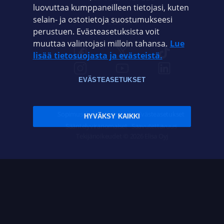
luovuttaa kumppaneilleen tietojasi, kuten
selain- ja ostotietoja suostumukseesi
ELISA.FI
perustuen. Evästeasetuksista voit
muuttaa valintojasi milloin tahansa.
Lue
lisää tietosuojasta ja evästeistä.
EVÄSTEASETUKSET
Sopimusehdot
Tietosuoja
Evästeasetukset
HYVÄKSY KAIKKI
Sääntelyviranomaiset
Saavutettavuus
Tekijänoikeudet © 2026 Elisa Oyj