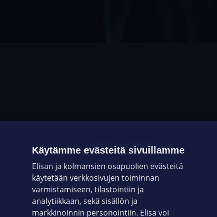
OHJEET JA VINKIT
Käytämme evästeitä sivuillamme
Elisan ja kolmansien osapuolien evästeitä
OMAYHTEISÖ
käytetään verkkosivujen toiminnan
varmistamiseen, tilastointiin ja
VIANSELVITYS
analytiikkaan, sekä sisällön ja
markkinoinnin personointiin. Elisa voi
ASIAKASPALVELU