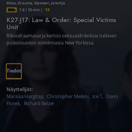
Rikos
,
Draama
,
Mysteeri
,
Jännitys
7.8
|
55 min
|
K27·J17: Law & Order: Special Victims
Unit
Rikosdraamasarja kertoo seksuaalirikoksia tutkivan
poliisiosaston toiminnasta New Yorkissa.
Tiedot
Näyttelijät:
Mariska Hargitay
,
Christopher Meloni
,
Ice T
,
Dann
Florek
,
Richard Belzer