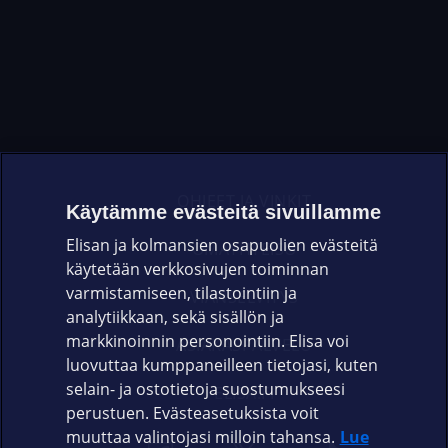
OHJEET JA VINKIT
Käytämme evästeitä sivuillamme
Elisan ja kolmansien osapuolien evästeitä
OMAYHTEISÖ
käytetään verkkosivujen toiminnan
varmistamiseen, tilastointiin ja
VIANSELVITYS
analytiikkaan, sekä sisällön ja
markkinoinnin personointiin. Elisa voi
ASIAKASPALVELU
luovuttaa kumppaneilleen tietojasi, kuten
selain- ja ostotietoja suostumukseesi
ELISA.FI
perustuen. Evästeasetuksista voit
muuttaa valintojasi milloin tahansa.
Lue