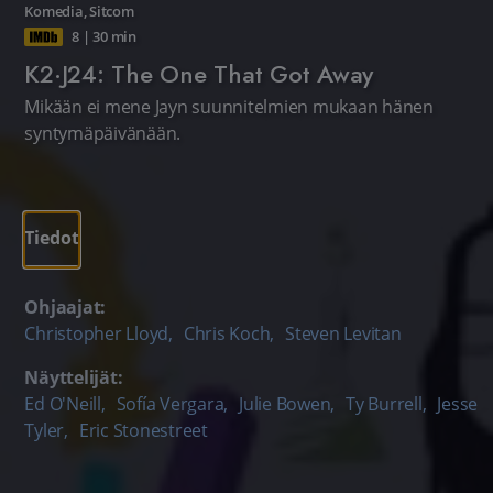
Komedia
,
Sitcom
8
|
30 min
K2·J24: The One That Got Away
Mikään ei mene Jayn suunnitelmien mukaan hänen
syntymäpäivänään.
Tiedot
Ohjaajat:
Christopher Lloyd
,
Chris Koch
,
Steven Levitan
Näyttelijät:
Ed O'Neill
,
Sofía Vergara
,
Julie Bowen
,
Ty Burrell
,
Jesse
Tyler
,
Eric Stonestreet