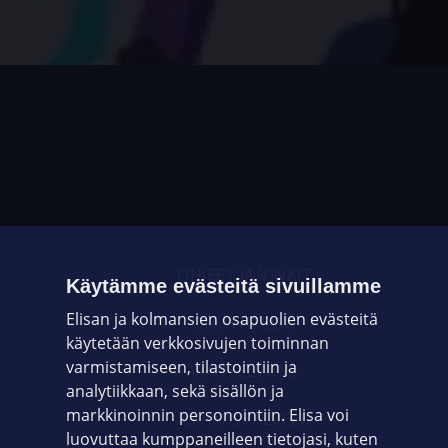
OHJEET JA VINKIT
Käytämme evästeitä sivuillamme
Elisan ja kolmansien osapuolien evästeitä
OMAYHTEISÖ
käytetään verkkosivujen toiminnan
varmistamiseen, tilastointiin ja
VIANSELVITYS
analytiikkaan, sekä sisällön ja
markkinoinnin personointiin. Elisa voi
ASIAKASPALVELU
luovuttaa kumppaneilleen tietojasi, kuten