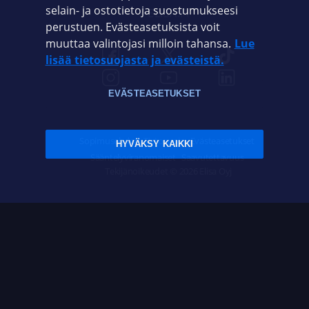
selain- ja ostotietoja suostumukseesi
ELISA.FI
perustuen. Evästeasetuksista voit
muuttaa valintojasi milloin tahansa.
Lue
lisää tietosuojasta ja evästeistä.
EVÄSTEASETUKSET
Sopimusehdot
Tietosuoja
Evästeasetukset
HYVÄKSY KAIKKI
Sääntelyviranomaiset
Saavutettavuus
Tekijänoikeudet © 2026 Elisa Oyj