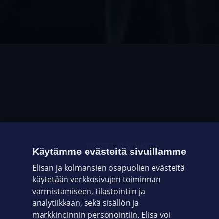
OHJEET JA VINKIT
Käytämme evästeitä sivuillamme
Elisan ja kolmansien osapuolien evästeitä
OMAYHTEISÖ
käytetään verkkosivujen toiminnan
varmistamiseen, tilastointiin ja
VIANSELVITYS
analytiikkaan, sekä sisällön ja
markkinoinnin personointiin. Elisa voi
ASIAKASPALVELU