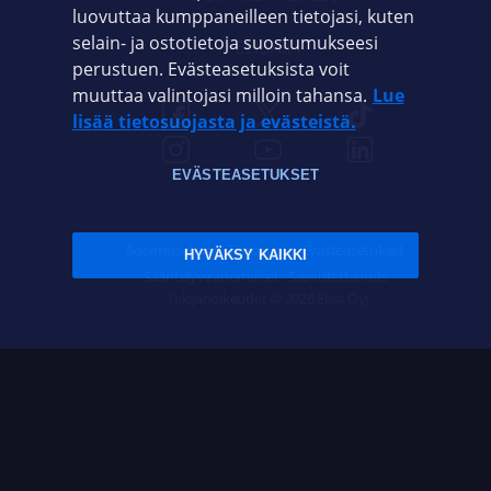
luovuttaa kumppaneilleen tietojasi, kuten
selain- ja ostotietoja suostumukseesi
ELISA.FI
perustuen. Evästeasetuksista voit
muuttaa valintojasi milloin tahansa.
Lue
lisää tietosuojasta ja evästeistä.
EVÄSTEASETUKSET
Sopimusehdot
Tietosuoja
Evästeasetukset
HYVÄKSY KAIKKI
Sääntelyviranomaiset
Saavutettavuus
Tekijänoikeudet © 2026 Elisa Oyj