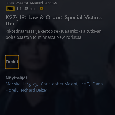
Rikos
,
Draama
,
Mysteeri
,
Jännitys
8.1
|
55 min
|
K27·J19: Law & Order: Special Victims
Unit
Rikosdraamasarja kertoo seksuaalirikoksia tutkivan
poliisiosaston toiminnasta New Yorkissa.
Tiedot
Näyttelijät:
Mariska Hargitay
,
Christopher Meloni
,
Ice T
,
Dann
Florek
,
Richard Belzer