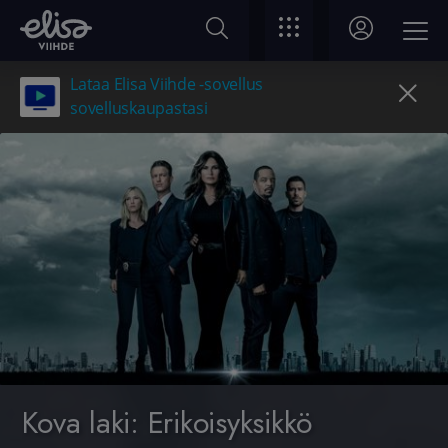
Lataa Elisa Viihde -sovellus
sovelluskaupastasi
Kova laki: Erikoisyksikkö