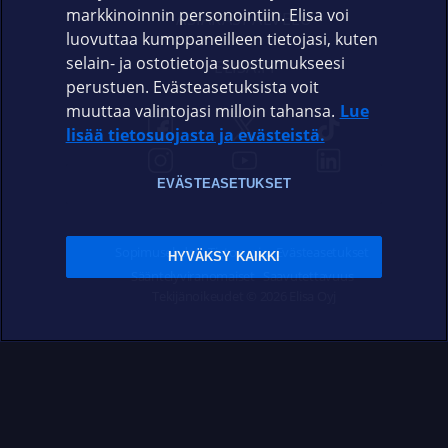
markkinoinnin personointiin. Elisa voi
ASIAKASPALVELU
luovuttaa kumppaneilleen tietojasi, kuten
selain- ja ostotietoja suostumukseesi
ELISA.FI
perustuen. Evästeasetuksista voit
muuttaa valintojasi milloin tahansa.
Lue
lisää tietosuojasta ja evästeistä.
EVÄSTEASETUKSET
Sopimusehdot
Tietosuoja
Evästeasetukset
HYVÄKSY KAIKKI
Sääntelyviranomaiset
Saavutettavuus
Tekijänoikeudet © 2026 Elisa Oyj