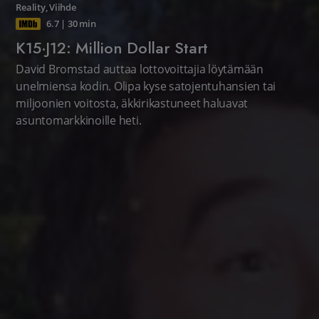
Reality
,
Viihde
6.7
|
30 min
K15·J12: Million Dollar Start
David Bromstad auttaa lottovoittajia löytämään
unelmiensa kodin. Olipa kyse satojentuhansien tai
miljoonien voitosta, äkkirikastuneet haluavat
asuntomarkkinoille heti.