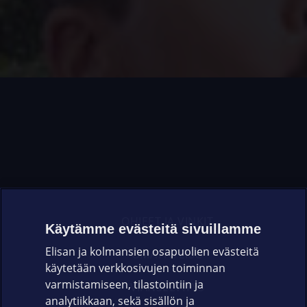
OHJEET JA VINKIT
Käytämme evästeitä sivuillamme
Elisan ja kolmansien osapuolien evästeitä
OMAYHTEISÖ
käytetään verkkosivujen toiminnan
varmistamiseen, tilastointiin ja
VIANSELVITYS
analytiikkaan, sekä sisällön ja