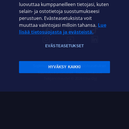
luovuttaa kumppaneilleen tietojasi, kuten
selain- ja ostotietoja suostumukseesi
ELISA.FI
perustuen. Evästeasetuksista voit
muuttaa valintojasi milloin tahansa.
Lue
lisää tietosuojasta ja evästeistä.
EVÄSTEASETUKSET
Sopimusehdot
Tietosuoja
Evästeasetukset
HYVÄKSY KAIKKI
Sääntelyviranomaiset
Saavutettavuus
Tekijänoikeudet © 2026 Elisa Oyj