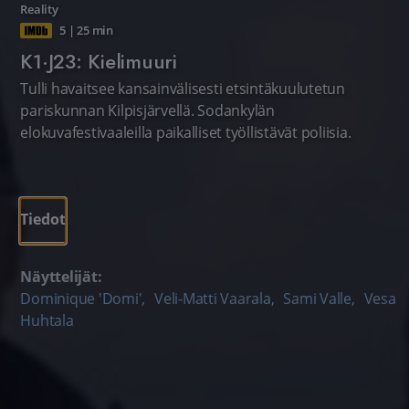
Reality
5
|
25 min
K1·J23: Kielimuuri
Tulli havaitsee kansainvälisesti etsintäkuulutetun
pariskunnan Kilpisjärvellä. Sodankylän
elokuvafestivaaleilla paikalliset työllistävät poliisia.
Tiedot
Näyttelijät:
Dominique 'Domi'
,
Veli-Matti Vaarala
,
Sami Valle
,
Vesa
Huhtala