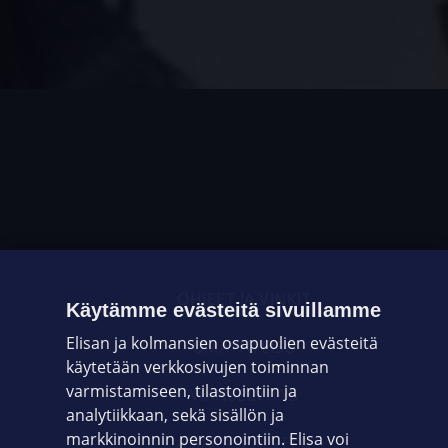
OHJEET JA VINKIT
Käytämme evästeitä sivuillamme
Elisan ja kolmansien osapuolien evästeitä
OMAYHTEISÖ
käytetään verkkosivujen toiminnan
varmistamiseen, tilastointiin ja
VIANSELVITYS
analytiikkaan, sekä sisällön ja
markkinoinnin personointiin. Elisa voi
ASIAKASPALVELU