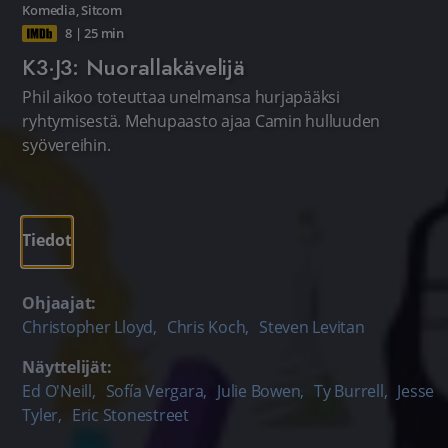
Komedia
,
Sitcom
8
|
25 min
K3·J3: Nuorallakävelijä
Phil aikoo toteuttaa unelmansa hurjapääksi
ryhtymisestä. Mehupaasto ajaa Camin hulluuden
syövereihin.
Tiedot
Ohjaajat:
Christopher Lloyd
,
Chris Koch
,
Steven Levitan
Näyttelijät:
Ed O'Neill
,
Sofía Vergara
,
Julie Bowen
,
Ty Burrell
,
Jesse
Tyler
,
Eric Stonestreet