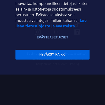
luovuttaa kumppaneilleen tietojasi, kuten
selain- ja ostotietoja suostumukseesi
ELISA.FI
perustuen. Evästeasetuksista voit
muuttaa valintojasi milloin tahansa.
Lue
lisää tietosuojasta ja evästeistä.
EVÄSTEASETUKSET
Sopimusehdot
Tietosuoja
Evästeasetukset
HYVÄKSY KAIKKI
Sääntelyviranomaiset
Saavutettavuus
Tekijänoikeudet © 2026 Elisa Oyj