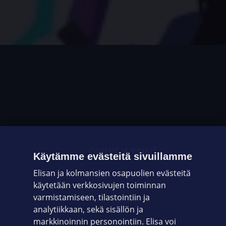
OHJEET JA VINKIT
Käytämme evästeitä sivuillamme
Elisan ja kolmansien osapuolien evästeitä
OMAYHTEISÖ
käytetään verkkosivujen toiminnan
varmistamiseen, tilastointiin ja
VIANSELVITYS
analytiikkaan, sekä sisällön ja
markkinoinnin personointiin. Elisa voi
ASIAKASPALVELU