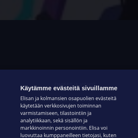
OHJEET JA VINKIT
Käytämme evästeitä sivuillamme
Elisan ja kolmansien osapuolien evästeitä
OMAYHTEISÖ
käytetään verkkosivujen toiminnan
varmistamiseen, tilastointiin ja
VIANSELVITYS
analytiikkaan, sekä sisällön ja
markkinoinnin personointiin. Elisa voi
ASIAKASPALVELU
luovuttaa kumppaneilleen tietojasi, kuten