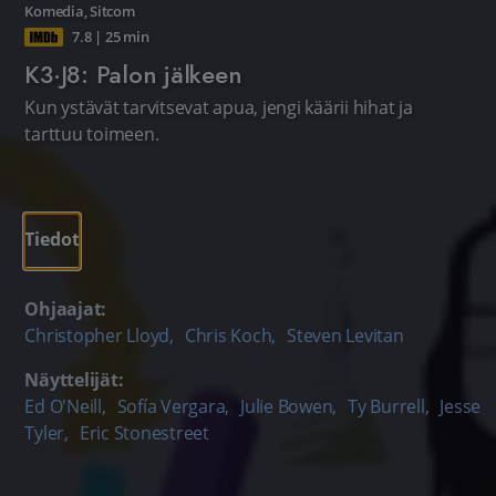
Komedia
,
Sitcom
7.8
|
25 min
K3·J8: Palon jälkeen
Kun ystävät tarvitsevat apua, jengi käärii hihat ja
tarttuu toimeen.
Tiedot
Ohjaajat:
Christopher Lloyd
,
Chris Koch
,
Steven Levitan
Näyttelijät:
Ed O'Neill
,
Sofía Vergara
,
Julie Bowen
,
Ty Burrell
,
Jesse
Tyler
,
Eric Stonestreet