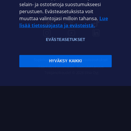
selain- ja ostotietoja suostumukseesi
ELISA.FI
perustuen. Evästeasetuksista voit
muuttaa valintojasi milloin tahansa.
Lue
lisää tietosuojasta ja evästeistä.
EVÄSTEASETUKSET
Sopimusehdot
Tietosuoja
Evästeasetukset
HYVÄKSY KAIKKI
Sääntelyviranomaiset
Saavutettavuus
Tekijänoikeudet © 2026 Elisa Oyj