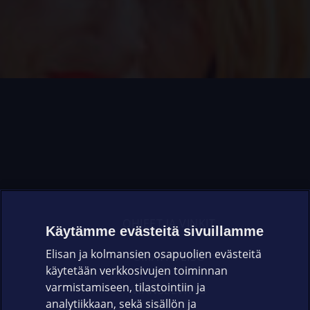
OHJEET JA VINKIT
Käytämme evästeitä sivuillamme
Elisan ja kolmansien osapuolien evästeitä
OMAYHTEISÖ
käytetään verkkosivujen toiminnan
varmistamiseen, tilastointiin ja
VIANSELVITYS
analytiikkaan, sekä sisällön ja