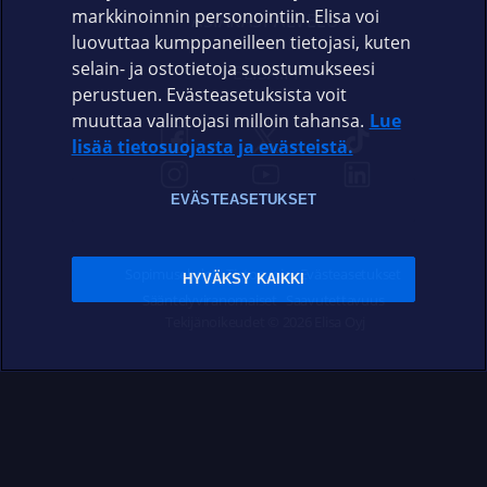
markkinoinnin personointiin. Elisa voi
ASIAKASPALVELU
luovuttaa kumppaneilleen tietojasi, kuten
selain- ja ostotietoja suostumukseesi
ELISA.FI
perustuen. Evästeasetuksista voit
muuttaa valintojasi milloin tahansa.
Lue
lisää tietosuojasta ja evästeistä.
EVÄSTEASETUKSET
Sopimusehdot
Tietosuoja
Evästeasetukset
HYVÄKSY KAIKKI
Sääntelyviranomaiset
Saavutettavuus
Tekijänoikeudet © 2026 Elisa Oyj