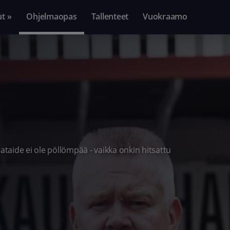
ut »
Ohjelmaopas
Tallenteet
Vuokraamo
aide ei ole pöllömpää - vaikka onkin hitsattu