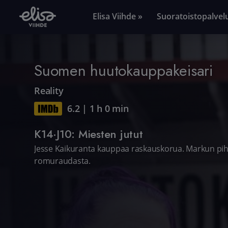
Elisa Viihde »
Suoratoistopalvel
Suomen huutokauppakeisari
Reality
6.2
|
1 h 0 min
K14·J10: Miesten jutut
Jesse Kaikuranta kauppaa raskauskorua. Markun pihat
romuraudasta.