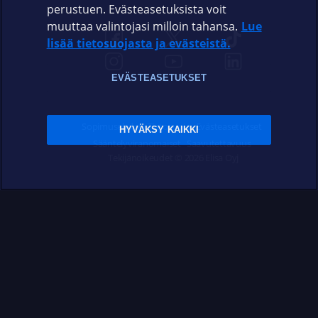
perustuen. Evästeasetuksista voit
muuttaa valintojasi milloin tahansa.
Lue
lisää tietosuojasta ja evästeistä.
EVÄSTEASETUKSET
Sopimusehdot
Tietosuoja
Evästeasetukset
HYVÄKSY KAIKKI
Sääntelyviranomaiset
Saavutettavuus
Tekijänoikeudet © 2026 Elisa Oyj