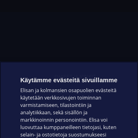
OHJEET JA VINKIT
Käytämme evästeitä sivuillamme
Elisan ja kolmansien osapuolien evästeitä
OMAYHTEISÖ
käytetään verkkosivujen toiminnan
varmistamiseen, tilastointiin ja
VIANSELVITYS
analytiikkaan, sekä sisällön ja
markkinoinnin personointiin. Elisa voi
ASIAKASPALVELU
luovuttaa kumppaneilleen tietojasi, kuten
selain- ja ostotietoja suostumukseesi
ELISA.FI