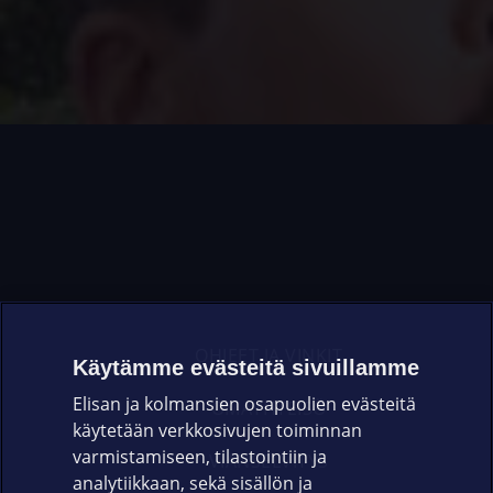
OHJEET JA VINKIT
Käytämme evästeitä sivuillamme
Elisan ja kolmansien osapuolien evästeitä
OMAYHTEISÖ
käytetään verkkosivujen toiminnan
varmistamiseen, tilastointiin ja
VIANSELVITYS
analytiikkaan, sekä sisällön ja