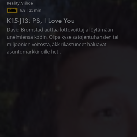
Reality
,
Viihde
6.8
|
25 min
K15·J13: PS, I Love You
David Bromstad auttaa lottovoittajia löytämään
unelmiensa kodin. Olipa kyse satojentuhansien tai
miljoonien voitosta, äkkirikastuneet haluavat
asuntomarkkinoille heti.