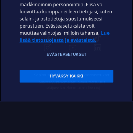
markkinoinnin personointiin. Elisa voi
ASIAKASPALVELU
luovuttaa kumppaneilleen tietojasi, kuten
selain- ja ostotietoja suostumukseesi
ELISA.FI
perustuen. Evästeasetuksista voit
muuttaa valintojasi milloin tahansa.
Lue
lisää tietosuojasta ja evästeistä.
EVÄSTEASETUKSET
Sopimusehdot
Tietosuoja
Evästeasetukset
HYVÄKSY KAIKKI
Sääntelyviranomaiset
Saavutettavuus
Tekijänoikeudet © 2026 Elisa Oyj