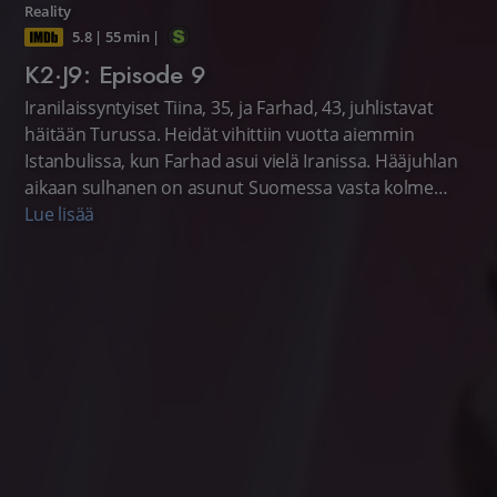
Reality
5.8
|
55 min
|
K2·J9: Episode 9
Iranilaissyntyiset Tiina, 35, ja Farhad, 43, juhlistavat
häitään Turussa. Heidät vihittiin vuotta aiemmin
Istanbulissa, kun Farhad asui vielä Iranissa. Hääjuhlan
aikaan sulhanen on asunut Suomessa vasta kolme
kuukautta, joten juhlat symboloivat myös hartaasti
Lue lisää
odotetun yhteisen elämän alkua uudessa maassa.