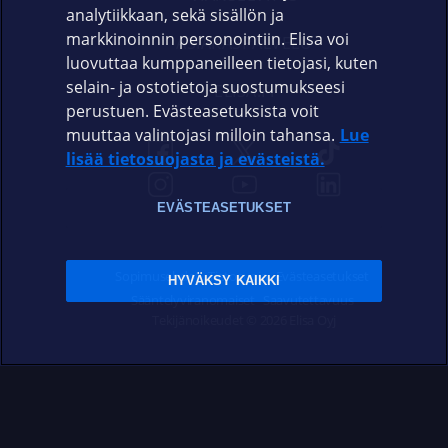
analytiikkaan, sekä sisällön ja
markkinoinnin personointiin. Elisa voi
ASIAKASPALVELU
luovuttaa kumppaneilleen tietojasi, kuten
selain- ja ostotietoja suostumukseesi
ELISA.FI
perustuen. Evästeasetuksista voit
muuttaa valintojasi milloin tahansa.
Lue
lisää tietosuojasta ja evästeistä.
EVÄSTEASETUKSET
Sopimusehdot
Tietosuoja
Evästeasetukset
HYVÄKSY KAIKKI
Sääntelyviranomaiset
Saavutettavuus
Tekijänoikeudet © 2026 Elisa Oyj