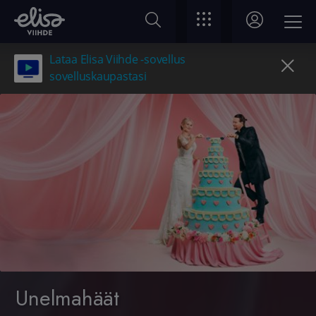
Lataa Elisa Viihde -sovellus
sovelluskaupastasi
Unelmahäät