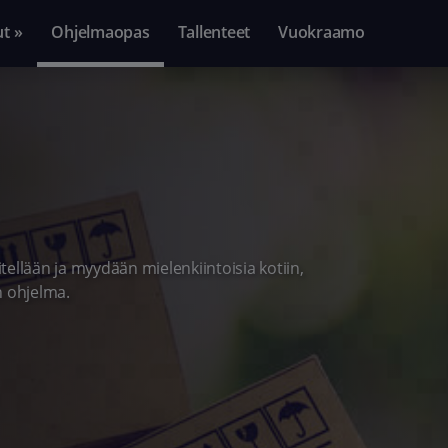
ut »
Ohjelmaopas
Tallenteet
Vuokraamo
itellään ja myydään mielenkiintoisia kotiin,
en ohjelma.