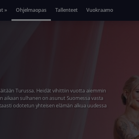
ut »
Ohjelmaopas
Tallenteet
Vuokraamo
t häitään Turussa. Heidät vihittiin vuotta aiemmin
hlan aikaan sulhanen on asunut Suomessa vasta
rtaasti odotetun yhteisen elämän alkua uudessa