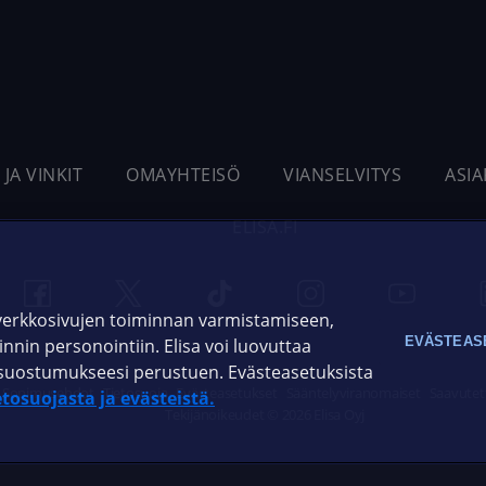
 JA VINKIT
OMAYHTEISÖ
VIANSELVITYS
ASI
ELISA.FI
 verkkosivujen toiminnan varmistamiseen,
EVÄSTEAS
oinnin personointiin. Elisa voi luovuttaa
ja suostumukseesi perustuen. Evästeasetuksista
Sopimusehdot
Tietosuoja
Evästeasetukset
Sääntelyviranomaiset
Saavutet
etosuojasta ja evästeistä.
Tekijänoikeudet © 2026 Elisa Oyj