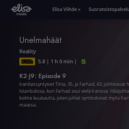
Elisa Viihde »
Suoratoistopalvel
Unelmahäät
Reality
5.8
|
1 h 0 min
|
K2·J9: Episode 9
Iranilaissyntyiset Tiina, 35, ja Farhad, 43, juhlistava
Istanbulissa, kun Farhad asui vielä Iranissa. Hääju
kolme kuukautta, joten juhlat symboloivat myös ha
maassa.