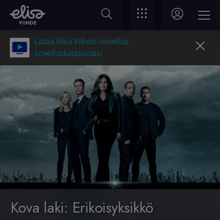
Lataa Elisa Viihde -sovellus
sovelluskaupastasi
Kova laki: Erikoisyksikkö