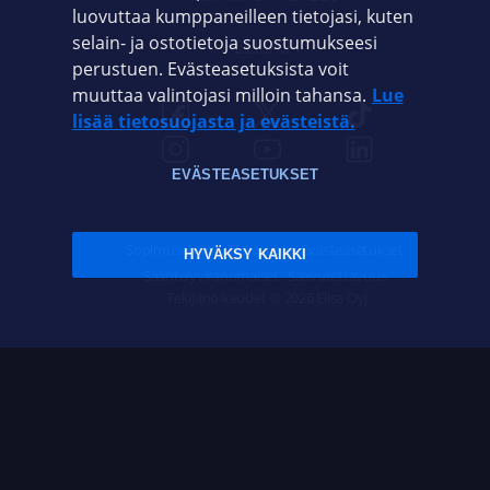
luovuttaa kumppaneilleen tietojasi, kuten
selain- ja ostotietoja suostumukseesi
ELISA.FI
perustuen. Evästeasetuksista voit
muuttaa valintojasi milloin tahansa.
Lue
lisää tietosuojasta ja evästeistä.
EVÄSTEASETUKSET
Sopimusehdot
Tietosuoja
Evästeasetukset
HYVÄKSY KAIKKI
Sääntelyviranomaiset
Saavutettavuus
Tekijänoikeudet © 2026 Elisa Oyj