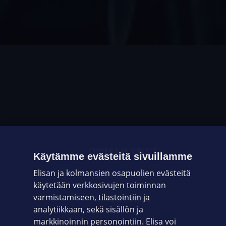
OHJEET JA VINKIT
Käytämme evästeitä sivuillamme
Elisan ja kolmansien osapuolien evästeitä
OMAYHTEISÖ
käytetään verkkosivujen toiminnan
varmistamiseen, tilastointiin ja
VIANSELVITYS
analytiikkaan, sekä sisällön ja
markkinoinnin personointiin. Elisa voi
ASIAKASPALVELU