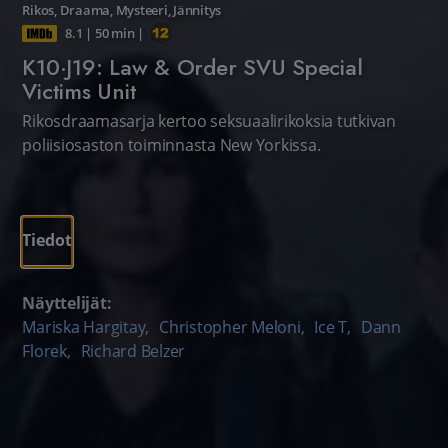
Rikos
,
Draama
,
Mysteeri
,
Jännitys
8.1
|
50 min
|
K10·J19: Law & Order SVU Special
Victims Unit
Rikosdraamasarja kertoo seksuaalirikoksia tutkivan
poliisiosaston toiminnasta New Yorkissa.
Tiedot
Näyttelijät:
Mariska Hargitay
,
Christopher Meloni
,
Ice T
,
Dann
Florek
,
Richard Belzer