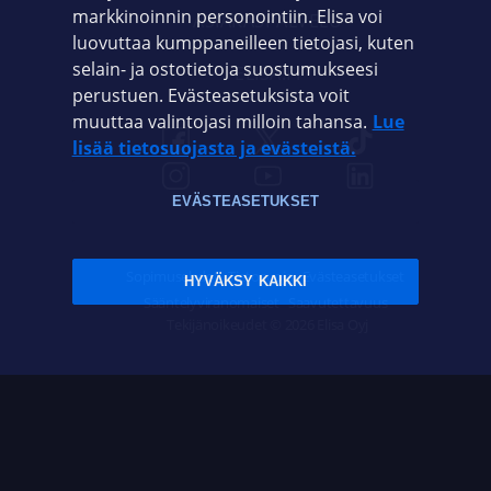
markkinoinnin personointiin. Elisa voi
ASIAKASPALVELU
luovuttaa kumppaneilleen tietojasi, kuten
selain- ja ostotietoja suostumukseesi
ELISA.FI
perustuen. Evästeasetuksista voit
muuttaa valintojasi milloin tahansa.
Lue
lisää tietosuojasta ja evästeistä.
EVÄSTEASETUKSET
Sopimusehdot
Tietosuoja
Evästeasetukset
HYVÄKSY KAIKKI
Sääntelyviranomaiset
Saavutettavuus
Tekijänoikeudet © 2026 Elisa Oyj