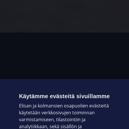
OHJEET JA VINKIT
Käytämme evästeitä sivuillamme
Elisan ja kolmansien osapuolien evästeitä
OMAYHTEISÖ
käytetään verkkosivujen toiminnan
varmistamiseen, tilastointiin ja
VIANSELVITYS
analytiikkaan, sekä sisällön ja