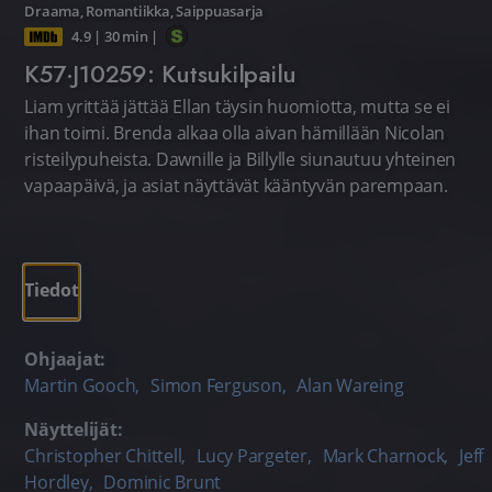
Draama
,
Romantiikka
,
Saippuasarja
4.9
|
30 min
|
K57·J10259: Kutsukilpailu
Liam yrittää jättää Ellan täysin huomiotta, mutta se ei
ihan toimi. Brenda alkaa olla aivan hämillään Nicolan
risteilypuheista. Dawnille ja Billylle siunautuu yhteinen
vapaapäivä, ja asiat näyttävät kääntyvän parempaan.
Tiedot
Ohjaajat:
Martin Gooch
,
Simon Ferguson
,
Alan Wareing
Näyttelijät:
Christopher Chittell
,
Lucy Pargeter
,
Mark Charnock
,
Jeff
Hordley
,
Dominic Brunt