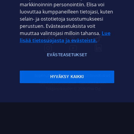
markkinoinnin personointiin. Elisa voi
ASIAKASPALVELU
luovuttaa kumppaneilleen tietojasi, kuten
selain- ja ostotietoja suostumukseesi
ELISA.FI
perustuen. Evästeasetuksista voit
muuttaa valintojasi milloin tahansa.
Lue
lisää tietosuojasta ja evästeistä.
EVÄSTEASETUKSET
Sopimusehdot
Tietosuoja
Evästeasetukset
HYVÄKSY KAIKKI
Sääntelyviranomaiset
Saavutettavuus
Tekijänoikeudet © 2026 Elisa Oyj