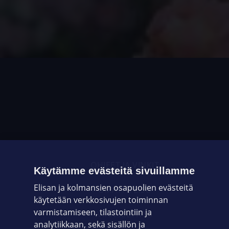
OHJEET JA VINKIT
Käytämme evästeitä sivuillamme
Elisan ja kolmansien osapuolien evästeitä
OMAYHTEISÖ
käytetään verkkosivujen toiminnan
varmistamiseen, tilastointiin ja
VIANSELVITYS
analytiikkaan, sekä sisällön ja