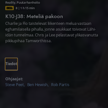
Reality
,
Puutarhanhoito
8
|
1 h 15 min
K10·J38: Meteliä pakoon
Charlie ja Flo taistelevat liikenteen melua vastaan
eghamilaisella pihalla, jonne asukkaat toivovat Lähi-
idän tunnelmaa. Chris ja Lee pelastavat ylikasvanutta
pikkupihaa Tamworthissa.
Tiedot
Ohjaajat:
Steve Peet
,
Ben Hewish
,
Rob Partis