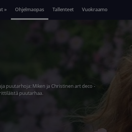
ut »
Ohjelmaopas
Tallenteet
Vuokraamo
a puutarhoja: Miken ja Christinen art deco -
ittiläistä puutarhaa.