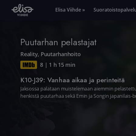
Elisa Viihde »
Suoratoistopalvel
Puutarhan pelastajat
Reality
,
Puutarhanhoito
8
|
1 h 15 min
K10·J39: Vanhaa aikaa ja perinteitä
Jaksossa palataan muistelemaan aiemmin pelastettuj
henkistä puutarhaa sekä Emin ja Songin japanilais-br