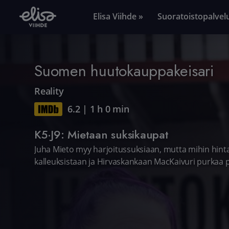
Elisa Viihde »
Suoratoistopalvel
Suomen huutokauppakeisari
Reality
6.2
|
1 h 0 min
K5·J9: Mietaan suksikaupat
Juha Mieto myy harjoitussuksiaan, mutta mihin hint
kalleuksistaan ja Hirvaskankaan MacKaivuri purkaa p