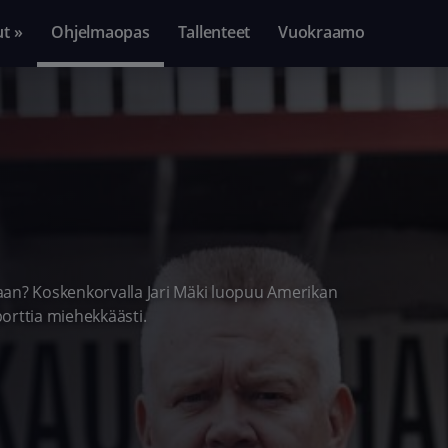
ut »
Ohjelmaopas
Tallenteet
Vuokraamo
aan? Koskenkorvalla Jari Mäki luopuu Amerikan
orttia miehekkäästi.