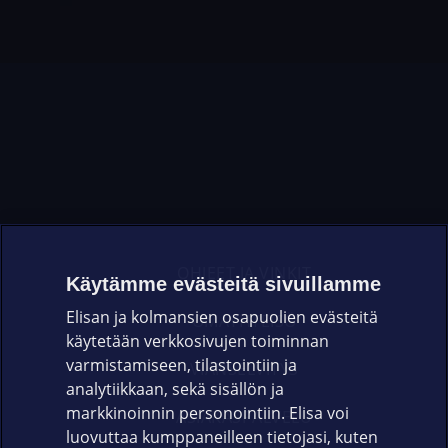
OHJEET JA VINKIT
Käytämme evästeitä sivuillamme
Elisan ja kolmansien osapuolien evästeitä
OMAYHTEISÖ
käytetään verkkosivujen toiminnan
varmistamiseen, tilastointiin ja
VIANSELVITYS
analytiikkaan, sekä sisällön ja
markkinoinnin personointiin. Elisa voi
ASIAKASPALVELU
luovuttaa kumppaneilleen tietojasi, kuten