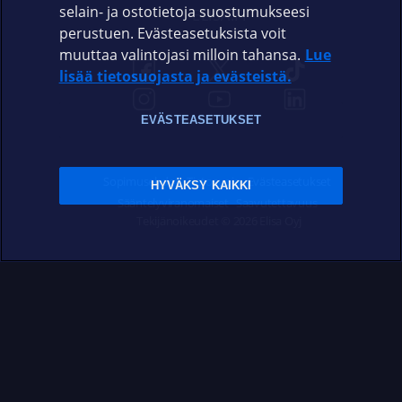
selain- ja ostotietoja suostumukseesi
ELISA.FI
perustuen. Evästeasetuksista voit
muuttaa valintojasi milloin tahansa.
Lue
lisää tietosuojasta ja evästeistä.
EVÄSTEASETUKSET
Sopimusehdot
Tietosuoja
Evästeasetukset
HYVÄKSY KAIKKI
Sääntelyviranomaiset
Saavutettavuus
Tekijänoikeudet © 2026 Elisa Oyj