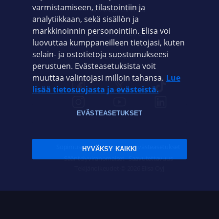
varmistamiseen, tilastointiin ja
VIANSELVITYS
analytiikkaan, sekä sisällön ja
markkinoinnin personointiin. Elisa voi
ASIAKASPALVELU
luovuttaa kumppaneilleen tietojasi, kuten
selain- ja ostotietoja suostumukseesi
ELISA.FI
perustuen. Evästeasetuksista voit
muuttaa valintojasi milloin tahansa.
Lue
lisää tietosuojasta ja evästeistä.
EVÄSTEASETUKSET
Sopimusehdot
Tietosuoja
Evästeasetukset
HYVÄKSY KAIKKI
Sääntelyviranomaiset
Saavutettavuus
Tekijänoikeudet © 2026 Elisa Oyj