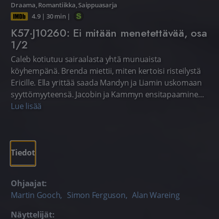
Draama
,
Romantiikka
,
Saippuasarja
4.9
|
30 min
|
K57·J10260: Ei mitään menetettävää, osa
1/2
Caleb kotiutuu sairaalasta yhtä munuaista
köyhempänä. Brenda miettii, miten kertoisi risteilystä
Ericille. Ella yrittää saada Mandyn ja Liamin uskomaan
syyttömyyteensä. Jacobin ja Kammyn ensitapaaminen
ei suju hyvin.
Lue lisää
Tiedot
Ohjaajat:
Martin Gooch
,
Simon Ferguson
,
Alan Wareing
Näyttelijät: