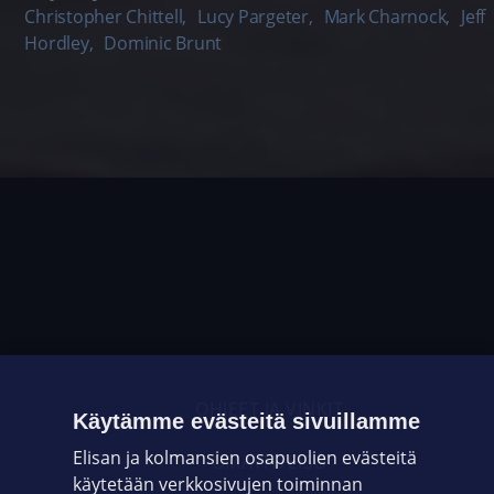
Christopher Chittell
,
Lucy Pargeter
,
Mark Charnock
,
Jeff
Hordley
,
Dominic Brunt
OHJEET JA VINKIT
Käytämme evästeitä sivuillamme
Elisan ja kolmansien osapuolien evästeitä
OMAYHTEISÖ
käytetään verkkosivujen toiminnan