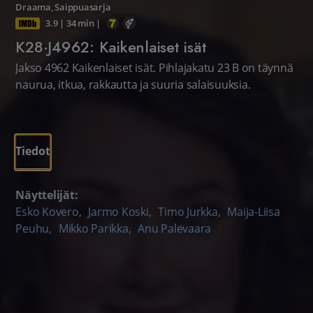
Draama
,
Saippuasarja
3.9
|
34 min
|
K28·J4962: Kaikenlaiset isät
Jakso 4962 Kaikenlaiset isät. Pihlajakatu 23 B on täynnä
naurua, itkua, rakkautta ja suuria salaisuuksia.
Tiedot
Näyttelijät:
Esko Kovero
,
Jarmo Koski
,
Timo Jurkka
,
Maija-Liisa
Peuhu
,
Mikko Parikka
,
Anu Palevaara