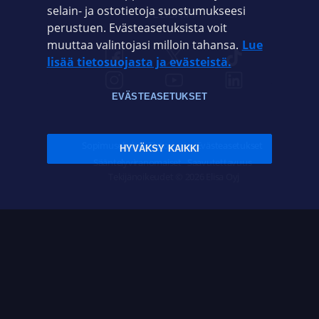
selain- ja ostotietoja suostumukseesi
ELISA.FI
perustuen. Evästeasetuksista voit
muuttaa valintojasi milloin tahansa.
Lue
lisää tietosuojasta ja evästeistä.
EVÄSTEASETUKSET
Sopimusehdot
Tietosuoja
Evästeasetukset
HYVÄKSY KAIKKI
Sääntelyviranomaiset
Saavutettavuus
Tekijänoikeudet © 2026 Elisa Oyj