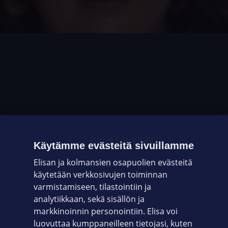
OHJEET JA VINKIT
Käytämme evästeitä sivuillamme
Elisan ja kolmansien osapuolien evästeitä
OMAYHTEISÖ
käytetään verkkosivujen toiminnan
varmistamiseen, tilastointiin ja
VIANSELVITYS
analytiikkaan, sekä sisällön ja
markkinoinnin personointiin. Elisa voi
ASIAKASPALVELU
luovuttaa kumppaneilleen tietojasi, kuten