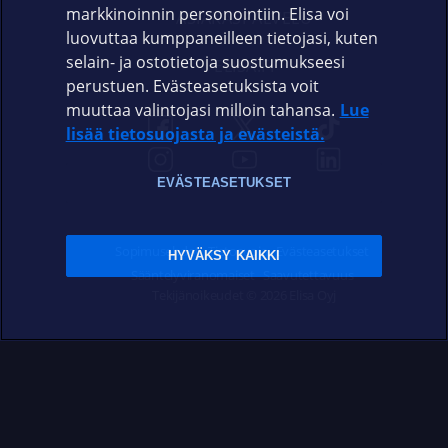
markkinoinnin personointiin. Elisa voi
ASIAKASPALVELU
luovuttaa kumppaneilleen tietojasi, kuten
selain- ja ostotietoja suostumukseesi
ELISA.FI
perustuen. Evästeasetuksista voit
muuttaa valintojasi milloin tahansa.
Lue
lisää tietosuojasta ja evästeistä.
EVÄSTEASETUKSET
Sopimusehdot
Tietosuoja
Evästeasetukset
HYVÄKSY KAIKKI
Sääntelyviranomaiset
Saavutettavuus
Tekijänoikeudet © 2026 Elisa Oyj