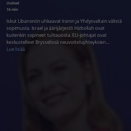
Uutiset
16 min
Iskut Libanoniin uhkaavat Iranin ja Yhdysvaltain välistä
sopimusta. Israel ja äärijärjestö Hizbollah ovat
kuitenkin sopineet tulitauosta. EU-johtajat ovat
keskustelleet Brysselissä neuvotteluyhteyksien
avaamisesta Venäjään, mutta Venäjän
Lue lisää
neuvotteluhalusta ei näy merkkejä. Juhannuksen
kunniaksi käymme saunomassa Ruotsissa, missä
saunabuumi nousee.