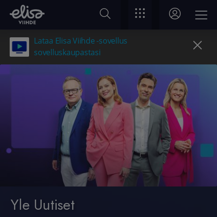
Lataa Elisa Viihde -sovellus
sovelluskaupastasi
Yle Uutiset