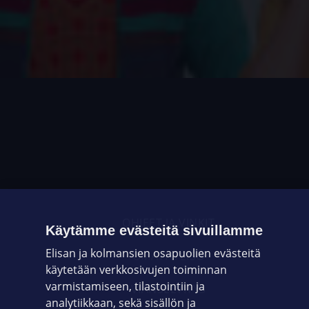
OHJEET JA VINKIT
Käytämme evästeitä sivuillamme
Elisan ja kolmansien osapuolien evästeitä
OMAYHTEISÖ
käytetään verkkosivujen toiminnan
varmistamiseen, tilastointiin ja
VIANSELVITYS
analytiikkaan, sekä sisällön ja