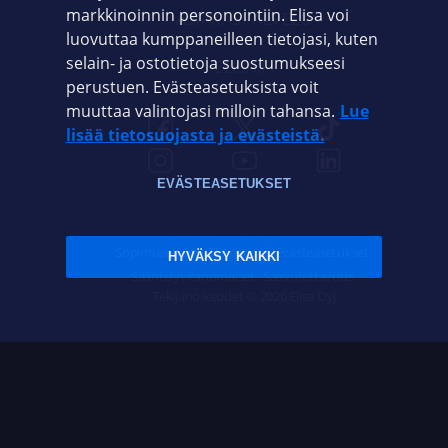
markkinoinnin personointiin. Elisa voi
ASIAKASPALVELU
luovuttaa kumppaneilleen tietojasi, kuten
selain- ja ostotietoja suostumukseesi
ELISA.FI
perustuen. Evästeasetuksista voit
muuttaa valintojasi milloin tahansa.
Lue
lisää tietosuojasta ja evästeistä.
EVÄSTEASETUKSET
Sopimusehdot
Tietosuoja
Evästeasetukset
HYVÄKSY KAIKKI
Sääntelyviranomaiset
Saavutettavuus
Tekijänoikeudet © 2026 Elisa Oyj