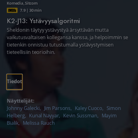
Komedia
,
Sitcom
7.9
|
30 min
K2·J13: Ystävyysalgoritmi
Sheldonin täytyy ystävystyä ärsyttävän mutta
vaikutusvaltaisen kollegansa kanssa, ja helpoimmin se
tietenkin onnistuu tutustumalla ystävystymisen
tieteellisiin teorioihin.
Tiedot
Näyttelijät:
Johnny Galecki
,
Jim Parsons
,
Kaley Cuoco
,
Simon
Helberg
,
Kunal Nayyar
,
Kevin Sussman
,
Mayim
Bialik
,
Melissa Rauch