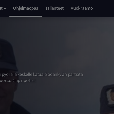
ut »
Ohjelmaopas
Tallenteet
Vuokraamo
pyörällä keskelle katua. Sodankylän partiota
orta. #lapinpoliisit