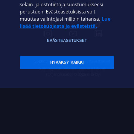
selain- ja ostotietoja suostumukseesi
ELISA.FI
perustuen. Evästeasetuksista voit
muuttaa valintojasi milloin tahansa.
Lue
lisää tietosuojasta ja evästeistä.
EVÄSTEASETUKSET
Sopimusehdot
Tietosuoja
Evästeasetukset
HYVÄKSY KAIKKI
Sääntelyviranomaiset
Saavutettavuus
Tekijänoikeudet © 2026 Elisa Oyj