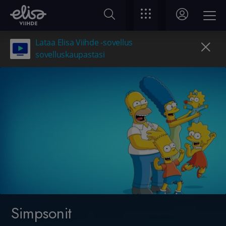
Lataa Elisa Viihde -sovellus
sovelluskaupastasi
Simpsonit