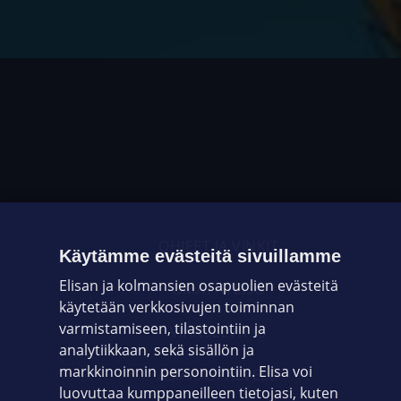
OHJEET JA VINKIT
Käytämme evästeitä sivuillamme
Elisan ja kolmansien osapuolien evästeitä
OMAYHTEISÖ
käytetään verkkosivujen toiminnan
varmistamiseen, tilastointiin ja
VIANSELVITYS
analytiikkaan, sekä sisällön ja
markkinoinnin personointiin. Elisa voi
ASIAKASPALVELU
luovuttaa kumppaneilleen tietojasi, kuten