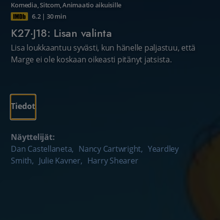
Komedia
,
Sitcom
,
Animaatio aikuisille
6.2
|
30 min
K27·J18: Lisan valinta
Lisa loukkaantuu syvästi, kun hänelle paljastuu, että
Marge ei ole koskaan oikeasti pitänyt jatsista.
Tiedot
Näyttelijät:
Dan Castellaneta
,
Nancy Cartwright
,
Yeardley
Smith
,
Julie Kavner
,
Harry Shearer