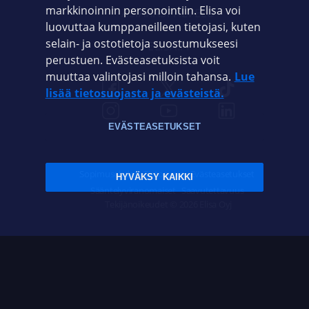
markkinoinnin personointiin. Elisa voi
ASIAKASPALVELU
luovuttaa kumppaneilleen tietojasi, kuten
selain- ja ostotietoja suostumukseesi
ELISA.FI
perustuen. Evästeasetuksista voit
muuttaa valintojasi milloin tahansa.
Lue
lisää tietosuojasta ja evästeistä.
EVÄSTEASETUKSET
Sopimusehdot
Tietosuoja
Evästeasetukset
HYVÄKSY KAIKKI
Sääntelyviranomaiset
Saavutettavuus
Tekijänoikeudet © 2026 Elisa Oyj