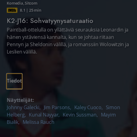
Komedia
,
Sitcom
8.1
|
25 min
K2·J16: Sohvatyynysaturaatio
Paintball-ottelulla on yllättäviä seurauksia Leonardin ja
hänen ystäviensä kannalta, kun se johtaa riitaan
Pennyn ja Sheldonin välillä, ja romanssiin Wolowitzin ja
Leslien välillä.
Tiedot
Näyttelijät:
Johnny Galecki
,
Jim Parsons
,
Kaley Cuoco
,
Simon
Helberg
,
Kunal Nayyar
,
Kevin Sussman
,
Mayim
Bialik
,
Melissa Rauch