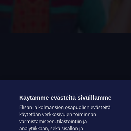
OHJEET JA VINKIT
Käytämme evästeitä sivuillamme
Elisan ja kolmansien osapuolien evästeitä
OMAYHTEISÖ
käytetään verkkosivujen toiminnan
varmistamiseen, tilastointiin ja
VIANSELVITYS
analytiikkaan, sekä sisällön ja